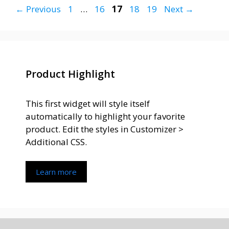
Page
Page
Page
Page
Page
←
Previous
1
…
16
17
18
19
Next
→
Product Highlight
This first widget will style itself
automatically to highlight your favorite
product. Edit the styles in Customizer >
Additional CSS.
Learn more