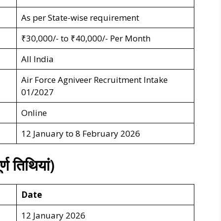
As per State-wise requirement
₹30,000/- to ₹40,000/- Per Month
All India
Air Force Agniveer Recruitment Intake
01/2027
Online
12 January to 8 February 2026
ण तिथियां)
Date
12 January 2026