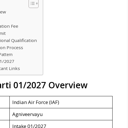
iew
ation Fee
mit
onal Qualification
ion Process
Pattern
01/2027
tant Links
arti 01/2027 Overview
Indian Air Force (IAF)
Agniveervayu
Intake 01/2027